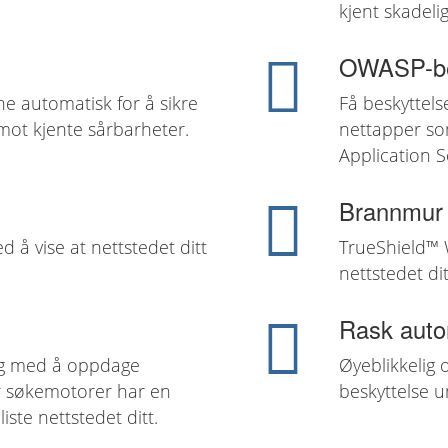
kjent skadel
OWASP-be
e automatisk for å sikre
Få beskyttels
 mot kjente sårbarheter.
nettapper s
Application S
Brannmur
d å vise at nettstedet ditt
TrueShield™ W
nettstedet di
Rask auto
eg med å oppdage
Øyeblikkelig 
ør søkemotorer har en
beskyttelse u
liste nettstedet ditt.