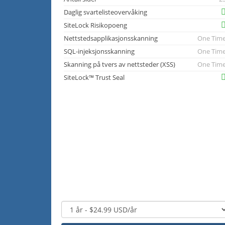
Daglig svartelisteovervåking
SiteLock Risikopoeng
Nettstedsapplikasjonsskanning
One Tim
SQL-injeksjonsskanning
One Tim
Skanning på tvers av nettsteder (XSS)
One Tim
SiteLock™ Trust Seal