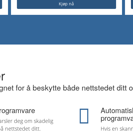
Kjøp nå
r
ignet for å beskytte både nettstedet dit
programvare
Automatisk
programv
arsler deg om skadelig
nettstedet ditt.
Hvis en skanni