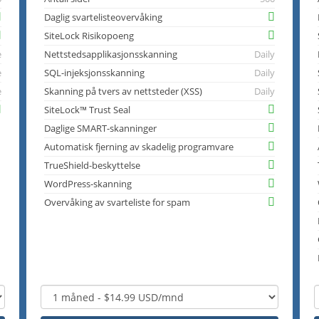
Daglig svartelisteovervåking
SiteLock Risikopoeng
e
Nettstedsapplikasjonsskanning
Daily
e
SQL-injeksjonsskanning
Daily
e
Skanning på tvers av nettsteder (XSS)
Daily
SiteLock™ Trust Seal
Daglige SMART-skanninger
Automatisk fjerning av skadelig programvare
TrueShield-beskyttelse
WordPress-skanning
Overvåking av svarteliste for spam