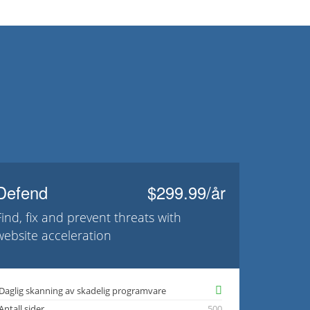
Defend
$299.99/år
Find, fix and prevent threats with
website acceleration
Daglig skanning av skadelig programvare
Antall sider
500