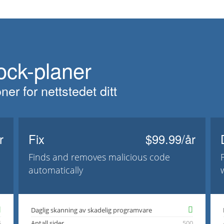
ck-planer
er for nettstedet ditt
r
Fix
$99.99/år
Finds and removes malicious code
automatically
Daglig skanning av skadelig programvare
5
Antall sider
500