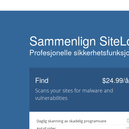
Sammenlign SiteLo
Profesjonelle sikkerhetsfunksjon
Find
$24.99/å
Scans your sites for malware and
vulnerabilities
Daglig skanning av skadelig programvare
Antall sider
2