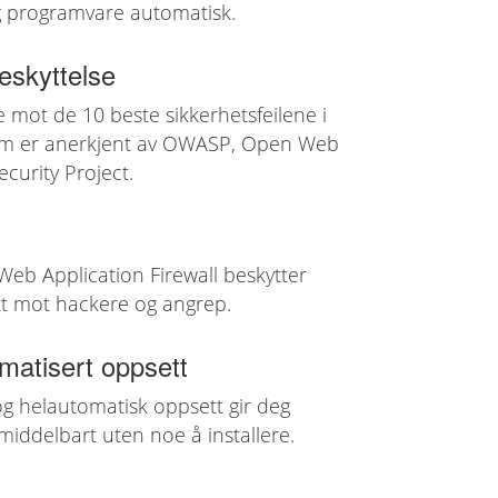
ig programvare automatisk.
skyttelse
e mot de 10 beste sikkerhetsfeilene i
om er anerkjent av OWASP, Open Web
ecurity Project.
eb Application Firewall beskytter
tt mot hackere og angrep.
matisert oppsett
og helautomatisk oppsett gir deg
middelbart uten noe å installere.