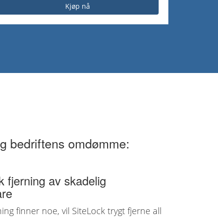
Kjøp nå
t og bedriftens omdømme:
 fjerning av skadelig
are
ng finner noe, vil SiteLock trygt fjerne all