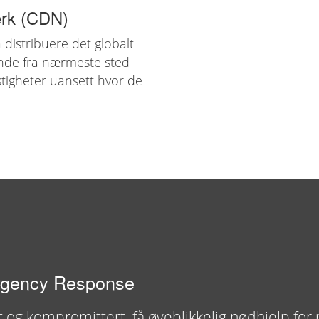
erk (CDN)
å distribuere det globalt
ende fra nærmeste sted
stigheter uansett hvor de
?
rgency Response
t og kompromittert, få øyeblikkelig nødhjelp for 