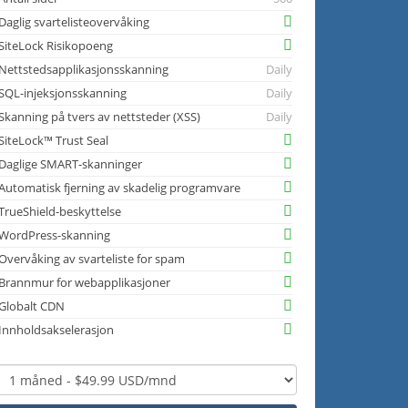
Daglig svartelisteovervåking
SiteLock Risikopoeng
Nettstedsapplikasjonsskanning
Daily
SQL-injeksjonsskanning
Daily
Skanning på tvers av nettsteder (XSS)
Daily
SiteLock™ Trust Seal
Daglige SMART-skanninger
Automatisk fjerning av skadelig programvare
TrueShield-beskyttelse
WordPress-skanning
Overvåking av svarteliste for spam
Brannmur for webapplikasjoner
Globalt CDN
Innholdsakselerasjon