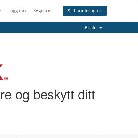
Logg inn
Registrer
Se handlevogn »
Konto
e og beskytt ditt