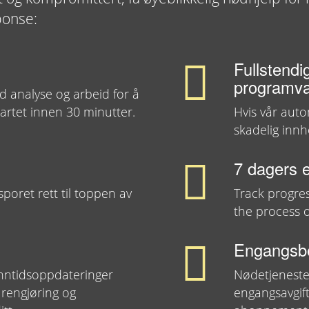
ponse:
Fullstendi
programv
d analyse og arbeid for å
tartet innen 30 minutter.
Hvis vår auto
skadelig innh
7 dagers e
poret rett til toppen av
Track progre
the process o
Engangsbe
nntidsoppdateringer
Nødetjenesten
rengjøring og
engangsavgift,