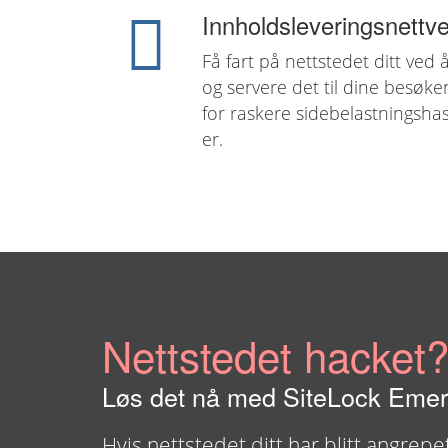
Innholdsleveringsnettv
Få fart på nettstedet ditt ved 
og servere det til dine besøk
for raskere sidebelastningsha
er.
Nettstedet hacket
Løs det nå med SiteLock Eme
Hvis nettstedet ditt har blitt angrepe