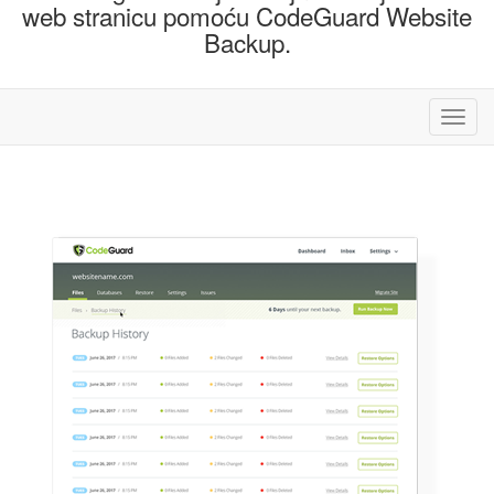
web stranicu pomoću CodeGuard Website
Backup.
Preba
navig