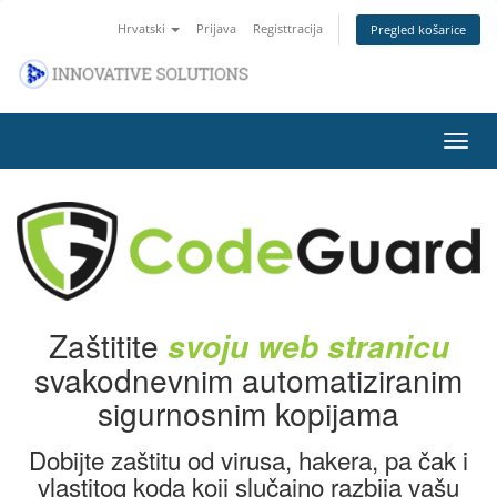
Hrvatski
Prijava
Registtracija
Pregled košarice
Preba
navig
Zaštitite
svoju web stranicu
svakodnevnim automatiziranim
sigurnosnim kopijama
Dobijte zaštitu od virusa, hakera, pa čak i
vlastitog koda koji slučajno razbija vašu